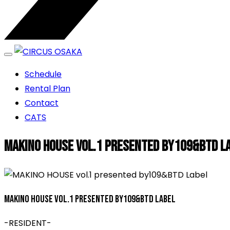
エンターテイメントスペース
Schedule
CIRCUS OSAKA
Rental Plan
Contact
CATS
MAKINO HOUSE vol.1 presented by109&BTD L
MAKINO HOUSE vol.1 presented by109&BTD Label
-RESIDENT-