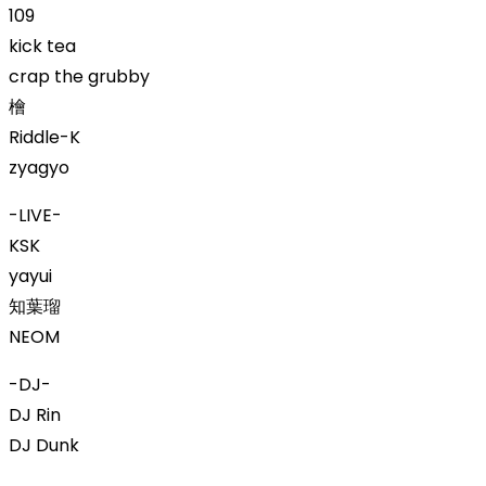
109
kick tea
crap the grubby
檜
Riddle-K
zyagyo
-LIVE-
KSK
yayui
知葉瑠
NEOM
-DJ-
DJ Rin
DJ Dunk