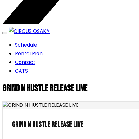
エンターテイメントスペース
Schedule
CIRCUS OSAKA
Rental Plan
Contact
CATS
GRIND N HUSTLE RELEASE LIVE
GRIND N HUSTLE RELEASE LIVE