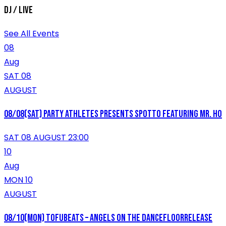
DJ / LIVE
See All Events
08
Aug
SAT 08
AUGUST
08/08(SAT) PARTY ATHLETES presents SPOTTO featuring Mr. HO
SAT 08 AUGUST 23:00
10
Aug
MON 10
AUGUST
08/10(MON) tofubeats – Angels On The DancefloorRelease