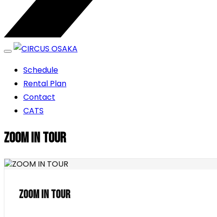
エンターテイメントスペース
Schedule
CIRCUS OSAKA
Rental Plan
Contact
CATS
ZOOM IN TOUR
ZOOM IN TOUR