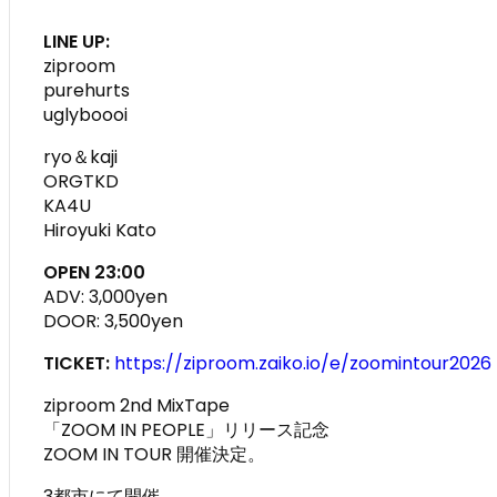
LINE UP:
ziproom
purehurts
uglyboooi
ryo＆kaji
ORGTKD
KA4U
Hiroyuki Kato
OPEN 23:00
ADV: 3,000yen
DOOR: 3,500yen
TICKET:
https://ziproom.zaiko.io/e/zoomintour2026
ziproom 2nd MixTape
「ZOOM IN PEOPLE」リリース記念
ZOOM IN TOUR 開催決定。
3都市にて開催。