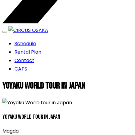
エンターテイメントスペース
Schedule
CIRCUS OSAKA
Rental Plan
Contact
CATS
Yoyaku World tour in Japan
Yoyaku World tour in Japan
Magda