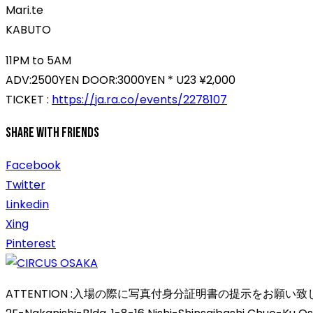
Mari.te
KABUTO
11PM to 5AM
ADV:2500YEN DOOR:3000YEN * U23 ¥2,000
TICKET :
https://ja.ra.co/events/2278107
Share With Friends
Facebook
Twitter
Linkedin
Xing
Pinterest
ATTENTION :入場の際に写真付身分証明書の提示をお願