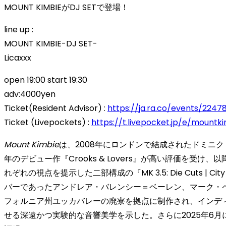
MOUNT KIMBIEがDJ SETで登場！
line up :
MOUNT KIMBIE-DJ SET-
Licaxxx
open 19:00 start 19:30
adv:4000yen
Ticket(Resident Advisor) :
https://ja.ra.co/events/2247
Ticket (Livepockets) :
https://t.livepocket.jp/e/mountki
Mount Kimbie
は、2008年にロンドンで結成されたドミニ
年のデビュー作『Crooks & Lovers』が高い評価を受け、以降Warp 
れぞれの視点を提示した二部構成の『MK 3.5: Die Cuts 
バーであったアンドレア・バレンシー＝ベーレン、マーク・ペルが正
フォルニア州ユッカバレーの廃寮を拠点に制作され、インディロックを
せる深遠かつ実験的な音響美学を示した。さらに2025年6月にはライブ