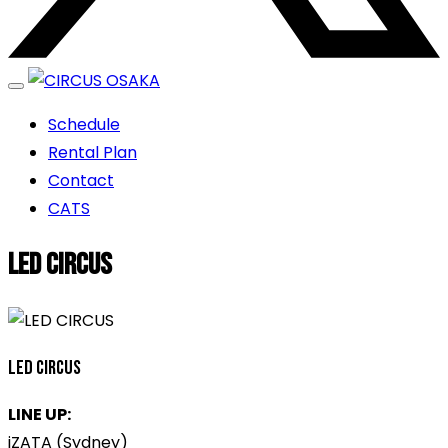
エンターテイメントスペース
Schedule
CIRCUS OSAKA
Rental Plan
Contact
CATS
LED CIRCUS
LED CIRCUS
LINE UP:
iZATA (Sydney)