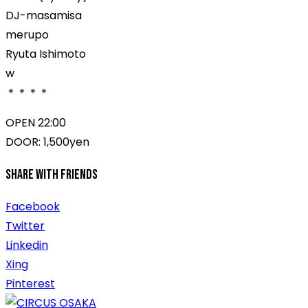
DJ-masamisa
merupo
Ryuta Ishimoto
w
＊＊＊＊
OPEN 22:00
DOOR: 1,500yen
Share With Friends
Facebook
Twitter
Linkedin
Xing
Pinterest