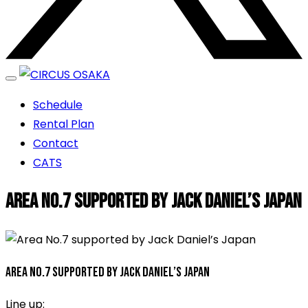
エンターテイメントスペース
Schedule
CIRCUS OSAKA
Rental Plan
Contact
CATS
Area No.7 supported by Jack Daniel’s Japan
Area No.7 supported by Jack Daniel’s Japan
Line up: