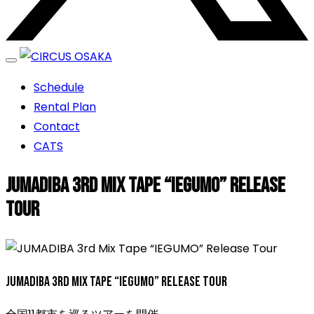
エンターテイメントスペース
Schedule
CIRCUS OSAKA
Rental Plan
Contact
CATS
JUMADIBA 3rd Mix Tape “IEGUMO” Release
Tour
JUMADIBA 3rd Mix Tape “IEGUMO” Release Tour