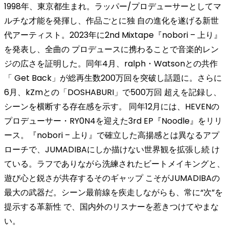
1998年、東京都生まれ。ラッパー/プロデューサーとしてマ
ルチな才能を発揮し、作品ごとに独 自の進化を遂げる新世
代アーティスト。2023年に2nd Mixtape『nobori – 上り』
を発表し、全曲の プロデュースに携わることで音楽的レン
ジの広さを証明した。同年4月、ralph・Watsonとの共作
「 Get Back」が総再生数200万回を突破し話題に。さらに
6月、kZmとの「DOSHABURI」で500万回 超えを記録し、
シーンを横断する存在感を示す。 同年12月には、HEVENの
プロデューサー・RY0N4を迎えた3rd EP『Noodle』をリリ
ース。『nobori – 上り』で確立した高揚感とは異なるアプ
ローチで、JUMADIBAにしか描けない世界観を拡張し続 け
ている。ラフでありながら洗練されたビートメイキングと、
遊び心と鋭さが共存するそのギャップ こそがJUMADIBAの
最大の武器だ。シーン最前線を疾走しながらも、常に“次”を
提示する革新性 で、国内外のリスナーを惹きつけてやまな
い。