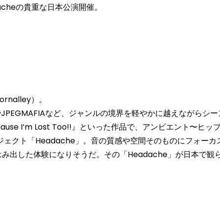
acheの貴重な日本公演開催。
nalley）。
s ScottやJPEGMAFIAなど、ジャンルの境界を軽やかに越え
llow Me Because I’m Lost Too!!』といった作品で
ェクト「Headache」。音の質感や空間そのものにフォー
はみ出した体験になりそうだ。その「Headache」が日本で