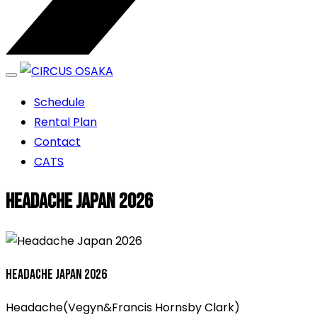
エンターテイメントスペース
Schedule
CIRCUS OSAKA
Rental Plan
Contact
CATS
Headache Japan 2026
Headache Japan 2026
Headache(Vegyn&Francis Hornsby Clark)