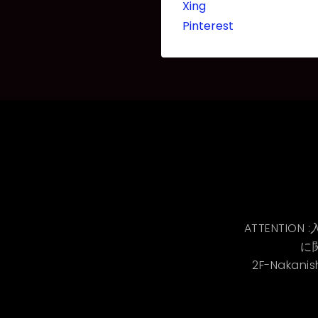
Xing
Pinterest
ATTENTI
に
2F-Nakanis