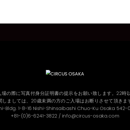
ON :入場の際に写真付身分証明書の提示をお願い致します。22
関しましては、20歳未満の方のご入場はお断りさせて頂きま
hi-Bldg. 1-8-16 Nishi-Shinsaibashi Chuo-Ku Osaka 542
+81-(0)6-6241-3822 / info@circus-osaka.com