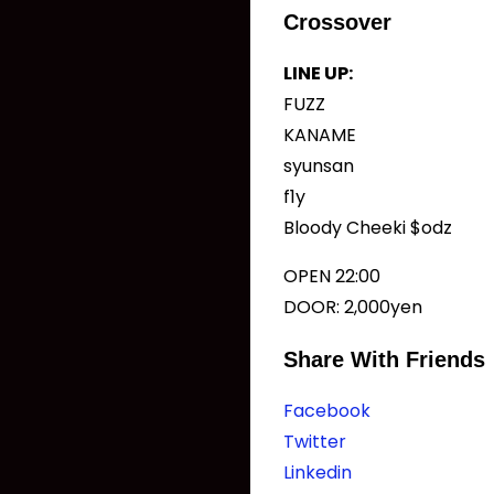
Crossover
LINE UP:
FUZZ
KANAME
syunsan
f1y
Bloody Cheeki $odz
OPEN 22:00
DOOR: 2,000yen
Share With Friends
Facebook
Twitter
Linkedin