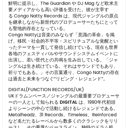
鮮明に提示し、The Guardian や DJ Mag など欧米主
要メディアからも高い評価を受けた。彼が主宰す
る Congo Natty Records は、現代ジャングルの原点
を継承しながら新世代のプロデューサーたちにとって
も聖地的存在となっている。
Congo Nattyは音楽のみならず「意識の革命」を掲
げ、移民・社会的不平等・スピリチュアルな覚醒とい
ったテーマを一貫して発信し続けている。現在も世界
各地のフェスティバルやサウンドシステムイベントに
出演し、若い世代との共鳴を生み出している。「ジャ
ングルは生き続けている。それはサウンドでもあり、
祈りでもある。」その言葉通り、Congo Nattyの存在
は過去と未来をつなぐ“リビング・レジェンド”。
DIGITAL(FUNCTION RECORDS/UK)
UKドラムンベース／ジャングルの最重要プロデューサ
ーの一人として知られる
DIGITAL
は、1990年代初頭
よりシーンの中心で活動し続けるレジェンドである。
Metalheadz、31 Records、Timeless、Reinforced
など名だたるレーベルから数多くのクラシックをリリ
ースし、その重厚なベースライン、独特のドラム処