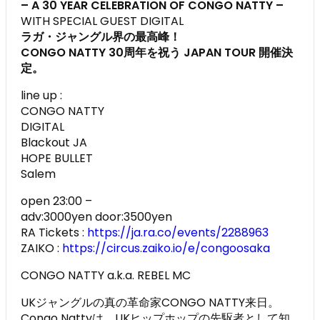
– A 30 YEAR CELEBRATION OF CONGO NATTY –
WITH SPECIAL GUEST DIGITAL
ラガ・ジャングル界の最高峰！
CONGO NATTY 30周年を祝う JAPAN TOUR 開催決
定。
line up :
CONGO NATTY
DIGITAL
Blackout JA
HOPE BULLET
Salem
open 23:00 –
adv:3000yen door:3500yen
RA Tickets :
https://ja.ra.co/events/2288963
ZAIKO :
https://circus.zaiko.io/e/congoosaka
CONGO NATTY a.k.a. REBEL MC
UKジャングルの真の革命家CONGO NATTY来日。
Congo Nattyは、UKヒップホップの先駆者として知