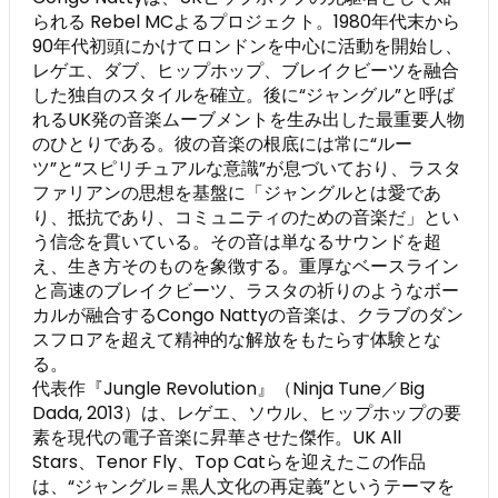
られる Rebel MCよるプロジェクト。1980年代末から
90年代初頭にかけてロンドンを中心に活動を開始し、
レゲエ、ダブ、ヒップホップ、ブレイクビーツを融合
した独自のスタイルを確立。後に“ジャングル”と呼ば
れるUK発の音楽ムーブメントを生み出した最重要人物
のひとりである。彼の音楽の根底には常に“ルー
ツ”と“スピリチュアルな意識”が息づいており、ラスタ
ファリアンの思想を基盤に「ジャングルとは愛であ
り、抵抗であり、コミュニティのための音楽だ」とい
う信念を貫いている。その音は単なるサウンドを超
え、生き方そのものを象徴する。重厚なベースライン
と高速のブレイクビーツ、ラスタの祈りのようなボー
カルが融合するCongo Nattyの音楽は、クラブのダン
スフロアを超えて精神的な解放をもたらす体験とな
る。
代表作『Jungle Revolution』（Ninja Tune／Big
Dada, 2013）は、レゲエ、ソウル、ヒップホップの要
素を現代の電子音楽に昇華させた傑作。UK All
Stars、Tenor Fly、Top Catらを迎えたこの作品
は、“ジャングル＝黒人文化の再定義”というテーマを